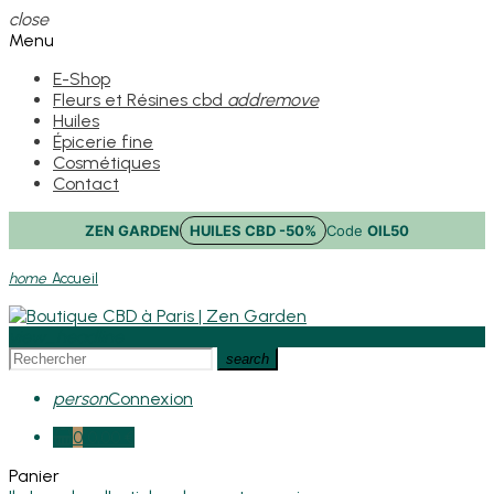
close
Menu
E-Shop
Fleurs et Résines cbd
add
remove
Huiles
Épicerie fine
Cosmétiques
Contact
ZEN GARDEN
HUILES CBD -50%
Code
OIL50
home
Accueil
view_headline
search
person
Connexion
0
0,00 €
Panier