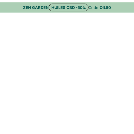
ZEN GARDEN
HUILES CBD -50%
Code
OIL50