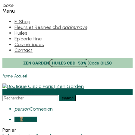
close
Menu
E-Shop
Fleurs et Résines cbd
add
remove
Huiles
Épicerie fine
Cosmétiques
Contact
ZEN GARDEN
HUILES CBD -50%
Code
OIL50
home
Accueil
view_headline
search
person
Connexion
0
0,00 €
Panier